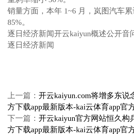
销量方面，本年 1~6 月，岚图汽车累
85%。
逐日经济新闻开云kaiyun概述公开音
逐日经济新闻
上一篇：
开云kaiyun.com将增多东说念
方下载app最新版本-kai云体育app
下一篇：
开云kaiyun官方网站恒久构
方下载app最新版本-kai云体育app