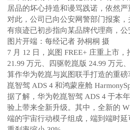
居品的坏心持造和谩骂践诺，依然严
对此，公司已向公安网警部门报案，
有痕迹已初步指向某品牌代理商，公
图片开端：每经记者 孙桐桐 摄
7 月 12 日，岚图 FREE+ 庄重
21.99 万元、四驱乾崑版 24.99 万
算作华为乾崑与岚图联手打造的重磅车型
崑智驾 ADS 4 和鸿蒙座舱 Harmony
据了解，华为乾崑智驾 ADS 4 于本
验上带来全新升级。其中，全新的 WE
端的宇宙行动模子组成，端到端时延可缩
重刹率缩小 30%。