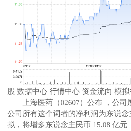
股 数据中心 行情中心 资金流向 模拟
上海医药（02607）公布 ，公司展
公司所有这个词者的净利润为东说念主民
拟，将增多东说念主民币 15.08 亿元