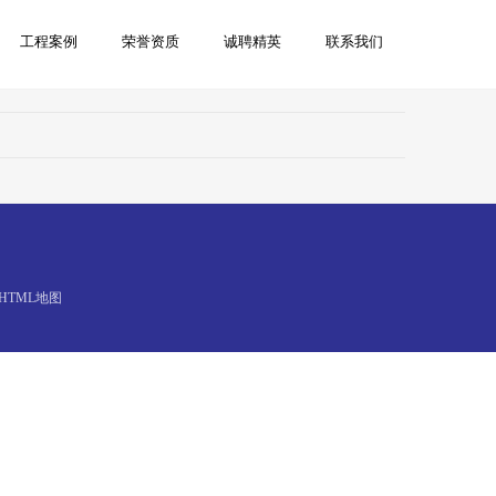
工程案例
荣誉资质
诚聘精英
联系我们
HTML地图